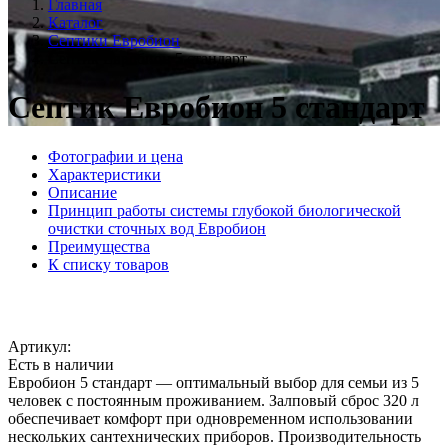
Главная
Каталог
Септики Евробион
Септик Евробион 5 стандарт
Септик Евробион 5 стандарт
Фотографии и цена
Характеристики
Описание
Принцип работы системы глубокой биологической
очистки сточных вод Евробион
Преимущества
К списку товаров
Артикул:
Есть в наличии
Евробион 5 стандарт — оптимальный выбор для семьи из 5
человек с постоянным проживанием. Залповый сброс 320 л
обеспечивает комфорт при одновременном использовании
нескольких сантехнических приборов. Производительность