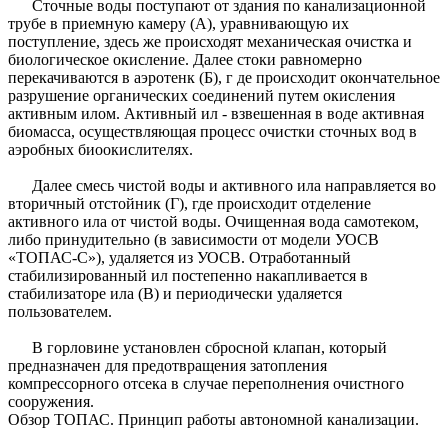
Сточные воды поступают от здания по канализационной
трубе в приемную камеру (А), уравнивающую их
поступление, здесь же происходят механическая очистка и
биологическое окисление. Далее стоки равномерно
перекачиваются в аэротенк (Б), г де происходит окончательное
разрушение органических соединений путем окисления
активным илом. Активный ил - взвешенная в воде активная
биомасса, осуществляющая процесс очистки сточных вод в
аэробных биоокислителях.
Далее смесь чистой воды и активного ила направляется во
вторичный отстойник (Г), где происходит отделение
активного ила от чистой воды. Очищенная вода самотеком,
либо принудительно (в зависимости от модели УОСВ
«ТОПАС-С»), удаляется из УОСВ. Отработанный
стабилизированный ил постепенно накапливается в
стабилизаторе ила (В) и периодически удаляется
пользователем.
В горловине установлен сбросной клапан, который
предназначен для предотвращения затопления
компрессорного отсека в случае переполнения очистного
сооружения.
Обзор ТОПАС. Принцип работы автономной канализации.