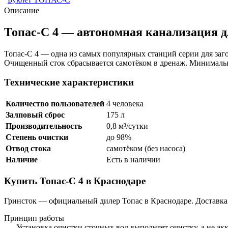
Описание
Топас-С 4 — автономная канализация дл
Топас-С 4 — одна из самых популярных станций серии для заго
Очищенный сток сбрасывается самотёком в дренаж. Минимальны
Технические характеристики
Количество пользователей
4 человека
Залповый сброс
175 л
Производительность
0,8 м³/сутки
Степень очистки
до 98%
Отвод стока
самотёком (без насоса)
Наличие
Есть в наличии
Купить Топас-С 4 в Краснодаре
Гринсток — официальный дилер Топас в Краснодаре. Доставка 
Принцип работы
Установка очистки сточных вод выполняет очистку, а не ак