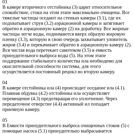
03
В камере вторичного отстойника (3) царит относительное
спокойствие, стоки на этом этапе максимально очищены. Все
тяжелые частицы оседают на стенках камеры (3.1), где их
подхватывает струя (3.2) аэрационной камеры и затягивает
обратно в аэрационную камеру (2) на доработку. Все жирные
частицы легче воды, поднимаются вверх образую жировую
пленку (3.3), которую в свою очередь захватывает уловитель
жиров (3.4) и перекачивает обратно в аэрационную камеру (2).
Вся чистая вода перетекает самотеком (3.5) в емкость
принудительного выброса воды (5). На этом этапе
поддержание стабильного количества ила необходимо для
окислительной способности системы, для этого
осуществляется постоянный рецикл во вторую камеру.
04
В камере отстойника ила (4) происходит оседание ила (4.1).
Плавная обдувка (4.2) отстойника ила осуществляет
перемещение (4.3) предотвращая его уплотнение. Через
передаточное отверстие (4.4) активный ил попадает
приемную камеру.
05
В Емкости принудительного выброса очищенных стоков (5) с
помощью насоса (5.1) принудительно выбрасывается