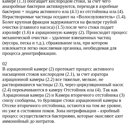
камере (1.3) обогащает кислородом стоки, за счет чего
анаэробные бактерии активируются, переходя в аэробные
бактерии + подача активного ила (4.1) из отстойника ила (4).
Нерастворимые частицы оседают на «Волосоуловитель» (1.4).
Более крупная фракция задерживается на фильтре грубой
очистки (главного насоса) (1.5) после чего стоки подает
аэролифт (1.6) в аэрационную камеру (2). Происходит процесс
механической очистки – удаление взвешенных частиц
(мусора, песка и т.д.), сбраживание ила, при котором
извлекается легко окисляемая органика, необходимая для
процесса денитрификации.
02
В аэрационной камере (2) протекает процесс активного
насыщения стоков кислородом (2.1), за счет аэратора
аэрационной камеры (2.2) все тяжелые, мелкие, не
растворившиеся частицы (2.3), через циркуляционный насос
(2.4) перекачиваются в камеру Отстойник ила (4). Так как
Аэрационная камера (2) и Камера вторичного отстойника (3)
снизу сообщены, то бурлящие стоки аэрационной камеры в
Отсеке вторичного отстойника, остаются на том же уровне,
но уже в состоянии покоя. Зона нитрификации - аэробный
процесс осуществляется бактериями, которые окисляют азот
аммонийный до нитратов.